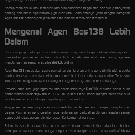
Namun tentu hal itu tidak bisa dilakukan atau didapakan begitu saja, ada cukup banyak hal
penting dan harus diperhatikan juga dilakukan. Salah satunya yaitu dengan mengenal
Agen Bos138
sebagai penyedia game taruhan slot terbaik dan terpercaya.
Mengenal Agen Bos138 Lebih
Dalam
Bagi para players atau pemain taruhan online yang sudah berpengalaman dan juga lama
memainkan permainan taruhan online tentu sudah tidak aneh atau asing lagi saat
mendengar nama agen atau situs
Bos138 Slot
ini.
Agen Bos138
merupakan suatu permainan slot taruhan online yang dimiliki oleh provider
taruhan terbesar dan sudah sejak lama bergerak di dunia pertaruhanan online. Tentu situs
ini tidak perlu diragukan atau dipertanyakan lagi kepercayaan dan keamanannya.
Provider, situs, atau juga agen taruhan online terpercaya
Bos138
ini sudah ada di dunia
pertaruhanan online sejak tahun 2007. Hal tersebut tentu dapat menjadi salah satu bukti
kuat bahwa situs sangat terpercaya dan juga memuaskan.
Hingga sampai saat ini juga situs ini masih berdiri dan semakin banyak orang bermain
disana. Permainan yang disajikan juga tentu sangat berkualitas dengan tampilan sangat
bagus sehingga para pemain tidak bosan Ketika memainkannya.
Selain itu, sudah banyak juga orang sukses dalam meningkatkan atau juga bahkan
memajukan finansial mereka hanya dengan memainkan permainan taruhan di
Bos138
. Hal