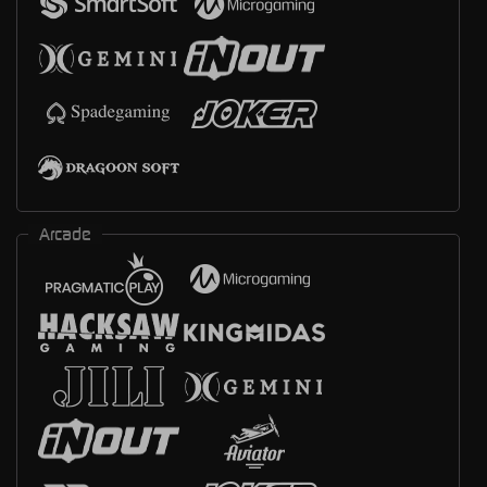
Arcade