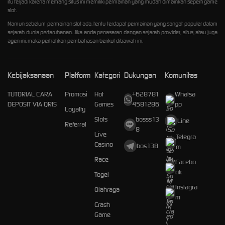
itu terjadi karena memang situs ini memiliki permainan yang mudah dimainkan seperti game
slot.
Namun sebelum permainan slot ada, tentu terdapat permainan yang sangat populer dalam
sejarah dunia pertaruhanan. Jika anda penasaran dengan sejarah provider, situs, atau juga
agen ini, maka perhatikan pembahasan berikut dibawah ini.
Kebijaksanaan
Platform
Kategori
Dukungan
Komunitas
TUTORIAL CARA
Promosi
Hot
+628781
Whatsa
DEPOSIT VIA QRIS
Games
4581286
pp
Loyalty
Slots
bosss13
Line
Referral
8
Live
Telegra
Casino
bos138
m
Race
Facebo
ok
Togel
Instagra
Olahraga
m
Crash
Game