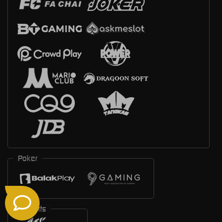
Poker
E-Sports