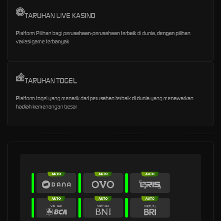
TARUHAN LIVE KASINO
Platform Pilihan bagi perusahaan-perusahaan terbaik di dunia, dengan pilihan
variasi game terbanyak
TARUHAN TOGEL
Platform togel yang menarik dari perusahan terbaik di dunia yang menawarkan
hadiah kemenangan besar